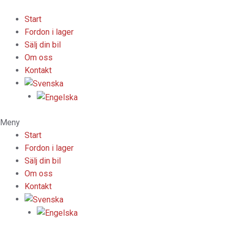
Hoppa
till
Start
innehåll
Fordon i lager
Sälj din bil
Om oss
Kontakt
Meny
Start
Fordon i lager
Sälj din bil
Om oss
Kontakt